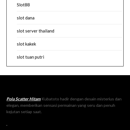
Slot88
slot dana
slot server thailand
slot kakek
slot tuan putri
Pola Scatter Hitam
Kubatoto hadir dengan desain misterius dan
elegan, memberikan sensasi permainan yang seru dan penuh
kejutan setiap saat.
.