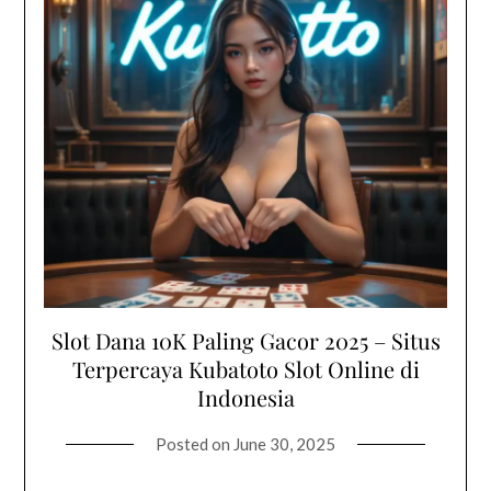
Slot Dana 10K Paling Gacor 2025 – Situs
Terpercaya Kubatoto Slot Online di
Indonesia
Posted on
June 30, 2025