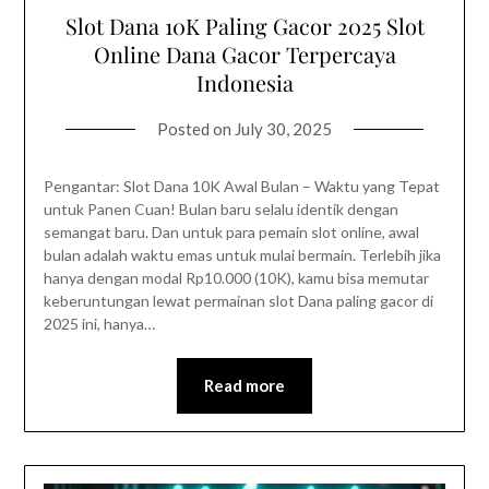
Slot Dana 10K Paling Gacor 2025 Slot
Online Dana Gacor Terpercaya
Indonesia
Posted on
July 30, 2025
Pengantar: Slot Dana 10K Awal Bulan – Waktu yang Tepat
untuk Panen Cuan! Bulan baru selalu identik dengan
semangat baru. Dan untuk para pemain slot online, awal
bulan adalah waktu emas untuk mulai bermain. Terlebih jika
hanya dengan modal Rp10.000 (10K), kamu bisa memutar
keberuntungan lewat permainan slot Dana paling gacor di
2025 ini, hanya…
Read more