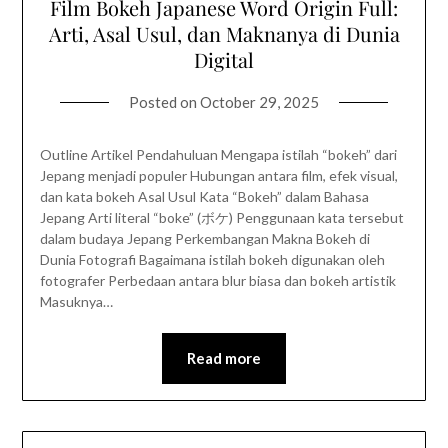
Film Bokeh Japanese Word Origin Full:
Arti, Asal Usul, dan Maknanya di Dunia
Digital
Posted on
October 29, 2025
Outline Artikel Pendahuluan Mengapa istilah “bokeh” dari
Jepang menjadi populer Hubungan antara film, efek visual,
dan kata bokeh Asal Usul Kata “Bokeh” dalam Bahasa
Jepang Arti literal “boke” (ボケ) Penggunaan kata tersebut
dalam budaya Jepang Perkembangan Makna Bokeh di
Dunia Fotografi Bagaimana istilah bokeh digunakan oleh
fotografer Perbedaan antara blur biasa dan bokeh artistik
Masuknya…
Read more