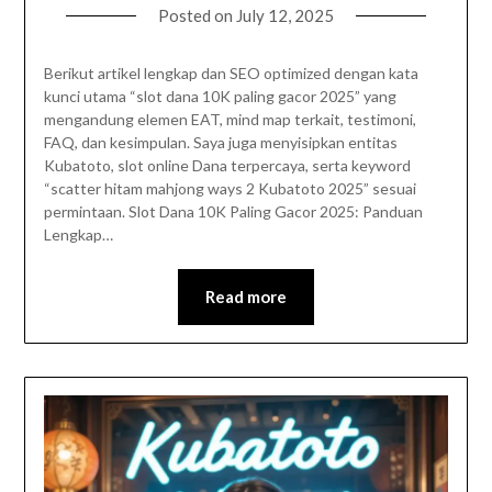
Posted on
July 12, 2025
Berikut artikel lengkap dan SEO optimized dengan kata
kunci utama “slot dana 10K paling gacor 2025” yang
mengandung elemen EAT, mind map terkait, testimoni,
FAQ, dan kesimpulan. Saya juga menyisipkan entitas
Kubatoto, slot online Dana terpercaya, serta keyword
“scatter hitam mahjong ways 2 Kubatoto 2025” sesuai
permintaan. Slot Dana 10K Paling Gacor 2025: Panduan
Lengkap…
Read more