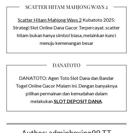
SCATTER HITAM MAHJONG WAYS 2
Scatter Hitam Mahjong Ways 2
Kubatoto 2025:
Strategi Slot Online Dana Gacor Terpercayat. scatter
hitam bukan hanya simbol biasa, melainkan kunci
menuju kemenangan besar
DANATOTO
DANATOTO: Agen Toto Slot Dana dan Bandar
Togel Online Gacor Malam Ini. Dengan banyaknya
pilihan permainan dan kemudahan dalam
melakukan
SLOT DEPOSIT DANA
.
Author:
adminboxing99 TT