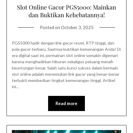
Slot Online Gacor PGS5000: Mainkan
dan Buktikan Kehebatannya!
Posted on
October 3, 2025
PGS5000 hadir dengan link gacor resmi, RTP tinggi, dan
pola gacor terbaru. Saatnya buktikan kemenangan Anda! Di
era digital saat ini, permainan slot online semakin digemari
karena menghadirkan hiburan sekaligus peluang meraih
keuntungan besar. Salah satu kunci sukses dalam bermain
slot online adalah menemukan link gacor yang benar-benar
terbukti memberikan tingkat kemenangan tinggi. Artikel
ini…
Read more