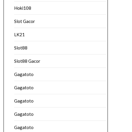
Hoki108
Slot Gacor
LK21
Slot88
Slot88 Gacor
Gagatoto
Gagatoto
Gagatoto
Gagatoto
Gagatoto