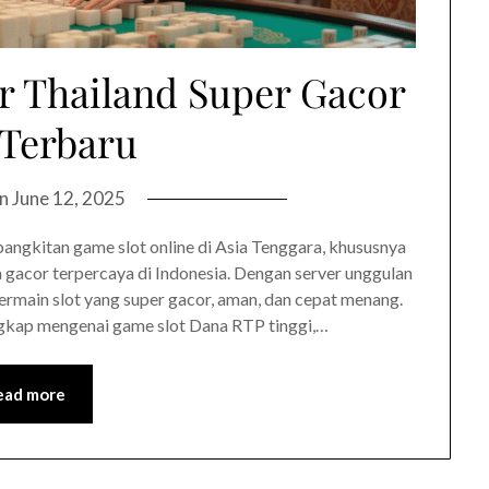
r Thailand Super Gacor
 Terbaru
on
June 12, 2025
gkitan game slot online di Asia Tenggara, khususnya
a gacor terpercaya di Indonesia. Dengan server unggulan
rmain slot yang super gacor, aman, dan cepat menang.
engkap mengenai game slot Dana RTP tinggi,…
ead more