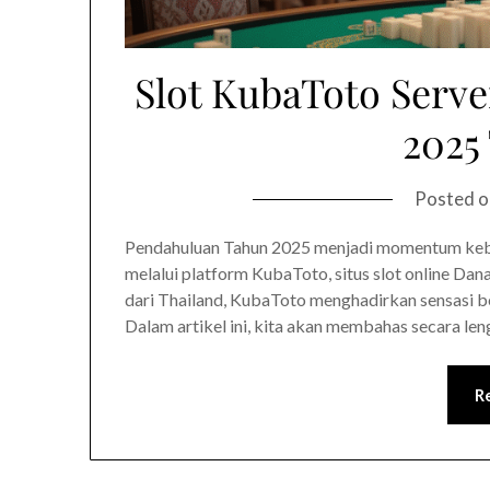
Slot KubaToto Serve
2025
Posted 
Pendahuluan Tahun 2025 menjadi momentum keban
melalui platform KubaToto, situs slot online Dan
dari Thailand, KubaToto menghadirkan sensasi be
Dalam artikel ini, kita akan membahas secara l
R