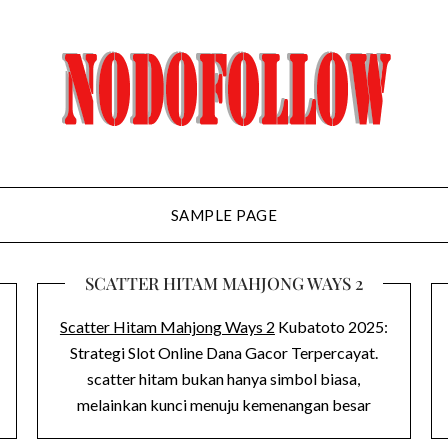
SAMPLE PAGE
SCATTER HITAM MAHJONG WAYS 2
Scatter Hitam Mahjong Ways 2
Kubatoto 2025:
Strategi Slot Online Dana Gacor Terpercayat.
scatter hitam bukan hanya simbol biasa,
melainkan kunci menuju kemenangan besar