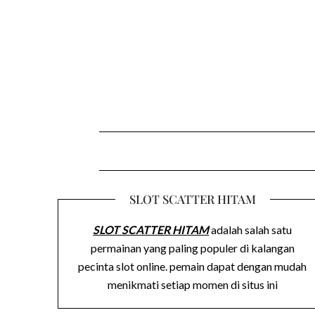
Skip
to
content
SLOT SCATTER HITAM
SLOT SCATTER HITAM
adalah salah satu
permainan yang paling populer di kalangan
pecinta slot online. pemain dapat dengan mudah
menikmati setiap momen di situs ini