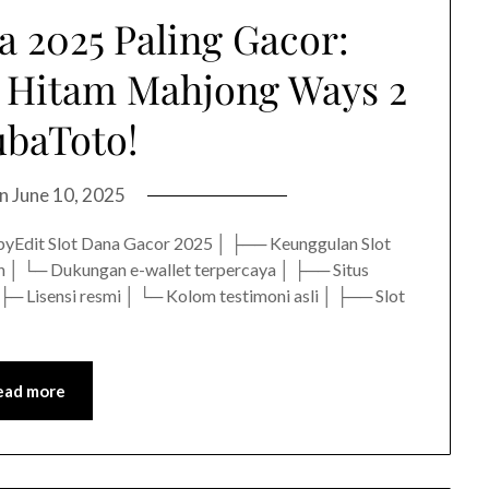
a 2025 Paling Gacor:
r Hitam Mahjong Ways 2
ubaToto!
on
June 10, 2025
opyEdit Slot Dana Gacor 2025 │ ├── Keunggulan Slot
 │ └─ Dukungan e-wallet terpercaya │ ├── Situs
─ Lisensi resmi │ └─ Kolom testimoni asli │ ├── Slot
ead more