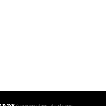
ADU SLOT:
Rasakan sensasi seru main dadu dengan