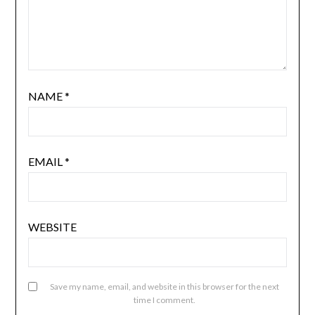
NAME
*
EMAIL
*
WEBSITE
Save my name, email, and website in this browser for the next
time I comment.