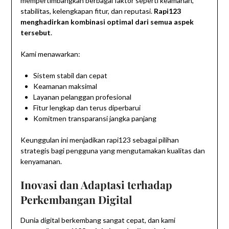
mempertimbangkan berbagai faktor seperti keamanan,
stabilitas, kelengkapan fitur, dan reputasi.
Rapi123
menghadirkan kombinasi optimal dari semua aspek
tersebut
.
Kami menawarkan:
Sistem stabil dan cepat
Keamanan maksimal
Layanan pelanggan profesional
Fitur lengkap dan terus diperbarui
Komitmen transparansi jangka panjang
Keunggulan ini menjadikan rapi123 sebagai pilihan
strategis bagi pengguna yang mengutamakan kualitas dan
kenyamanan.
Inovasi dan Adaptasi terhadap
Perkembangan Digital
Dunia digital berkembang sangat cepat, dan kami