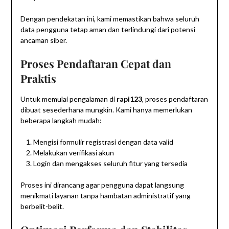
Dengan pendekatan ini, kami memastikan bahwa seluruh
data pengguna tetap aman dan terlindungi dari potensi
ancaman siber.
Proses Pendaftaran Cepat dan
Praktis
Untuk memulai pengalaman di
rapi123
, proses pendaftaran
dibuat sesederhana mungkin. Kami hanya memerlukan
beberapa langkah mudah:
Mengisi formulir registrasi dengan data valid
Melakukan verifikasi akun
Login dan mengakses seluruh fitur yang tersedia
Proses ini dirancang agar pengguna dapat langsung
menikmati layanan tanpa hambatan administratif yang
berbelit-belit.